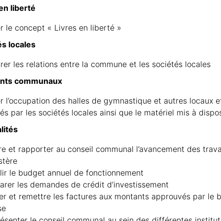
en liberté
r le concept « Livres en liberté »
és locales
rer les relations entre la commune et les sociétés locales
ents communaux
r l’occupation des halles de gymnastique et autres locaux e
isés par les sociétés locales ainsi que le matériel mis à dispo
lités
re et rapporter au conseil communal l’avancement des trava
stère
lir le budget annuel de fonctionnement
arer les demandes de crédit d’investissement
er et remettre les factures aux montants approuvés par le 
se
ésenter le conseil communal au sein des différentes institu