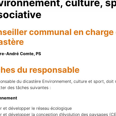
vironnement, culture, sp
sociative
seiller communal en charge
astère
rre-André Comte, PS
hes du responsable
onsable du dicastère Environnement, culture et sport, doi
tter des tâches suivantes :
onnement
r et développer le réseau écologique
r et développer la conception d’évolution des paysages (C