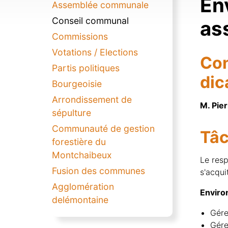
En
Assemblée communale
Conseil communal
as
Commissions
Votations / Elections
Con
Partis politiques
dic
Bourgeoisie
Arrondissement de
M. Pie
sépulture
Communauté de gestion
Tâc
forestière du
Montchaibeux
Le resp
Fusion des communes
s'acqui
Agglomération
Envir
delémontaine
Gére
Gére