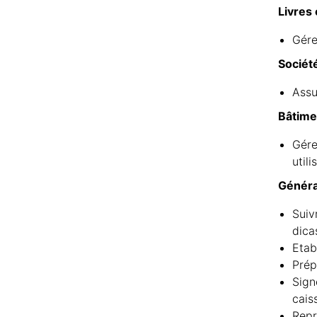
Livres 
Gére
Sociét
Assu
Bâtim
Gére
util
Généra
Suiv
dica
Etab
Prép
Sign
cais
Repr