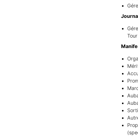
Gére
Journal
Gére
Tour
Manifes
Orga
Méri
Accu
Prom
Marc
Auba
Auba
Sort
Autr
Prop
(spe