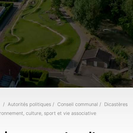
Autorités politiques
Conseil communal
Dicastères
ronnement, culture, sport et vie associative