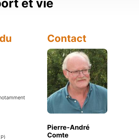
ort et vie
 du
Contact
t notamment
Pierre-André
Comte
EP)