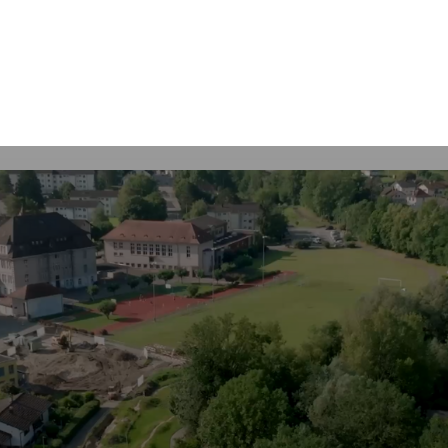
Mot
clés
Courrendlin
Economie
Services communaux
Autorités poli