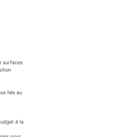
t surfaces
sition
ux liés au
budget à la
tions pour