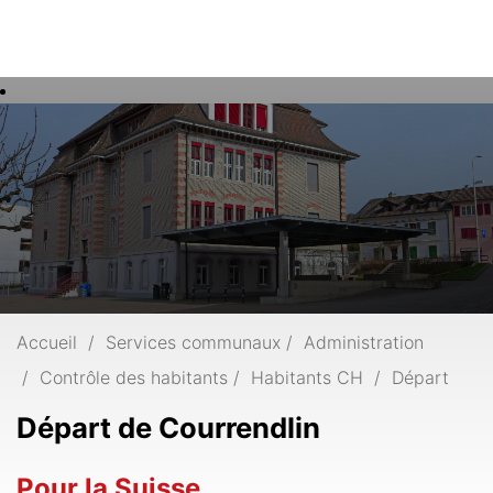
Rech
Mots
clés
Accueil
Services communaux
Administration
Contrôle des habitants
Habitants CH
Départ
Départ de Courrendlin
Pour la Suisse