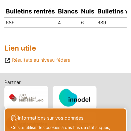
Bulletins rentrés
Blancs
Nuls
Bulletins v
689
4
6
689
Lien utile
Résultats au niveau fédéral
Partner
Informations sur vos données
Ce site utilise des cookies à des fins de statistiques,