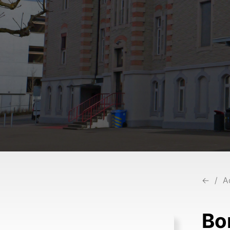
←
A
Bo