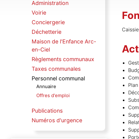
Administration
Voirie
Fon
Conciergerie
Caissi
Déchetterie
Maison de l'Enfance Arc-
Act
en-Ciel
Règlements communaux
Gest
Taxes communales
Budg
Com
Personnel communal
Plan
Annuaire
Déc
Offres d'emploi
Subs
Comm
Publications
Supp
Numéros d'urgence
Rela
Supp
Port