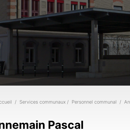
ccueil
Services communaux
Personnel communal
An
nnemain Pascal