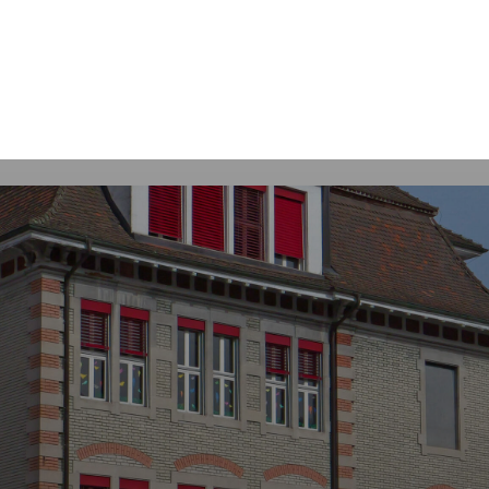
Mot
clés
Courrendlin
Economie
Services communaux
Autorités poli