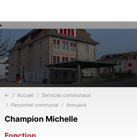
Rech
Mots
clés
←
Accueil
Services communaux
Personnel communal
Annuaire
Champion Michelle
Fonction