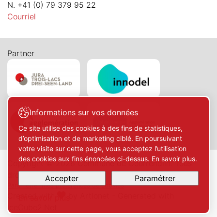
N. +41 (0) 79 379 95 22
Courriel
Partner
Informations sur vos données
Ce site utilise des cookies à des fins de statistiques,
d’optimisation et de marketing ciblé. En poursuivant
votre visite sur cette page, vous acceptez l’utilisation
des cookies aux fins énoncées ci-dessus. En savoir plus.
Copyright © 2026 Commune de Courrendlin. Tous
droits réservés.
Accepter
Paramétrer
Paramétrer mes préférences de cookies
Created with
by
Artionet
-
Generated with
En savoir plus
IceCube2.Net