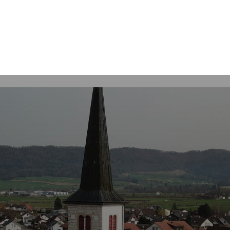
Mot
clés
Courrendlin
Economie
Services communaux
Autorités poli