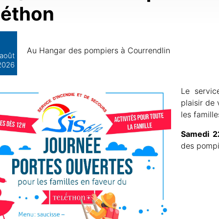
léthon
Au Hangar des pompiers à Courrendlin
août
2026
Le servic
plaisir de
les famill
Samedi 2
des pompi