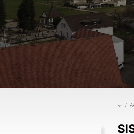
←
A
SI