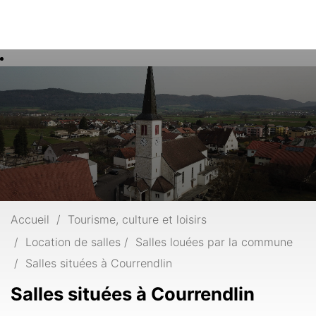
Rech
Mots
clés
Accueil
Tourisme, culture et loisirs
Location de salles
Salles louées par la commune
Salles situées à Courrendlin
Salles situées à Courrendlin