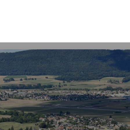
Mot
clés
Courrendlin
Economie
Services communaux
Autorités poli