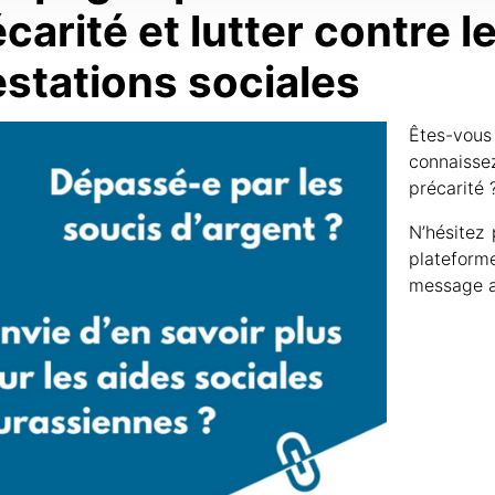
écarité et lutter contre 
estations sociales
Êtes-vou
connaiss
précarité 
N’hésitez 
plateform
message a