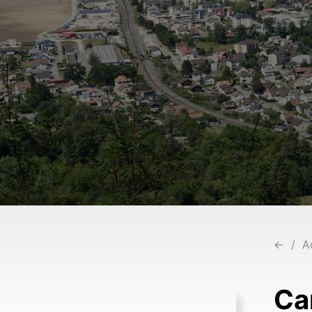
←
A
Ca