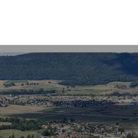
Mot
clés
Courrendlin
Economie
Services communaux
Autorités poli