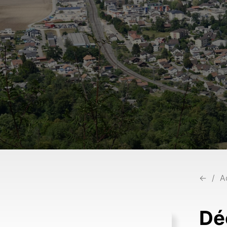
←
A
Dé