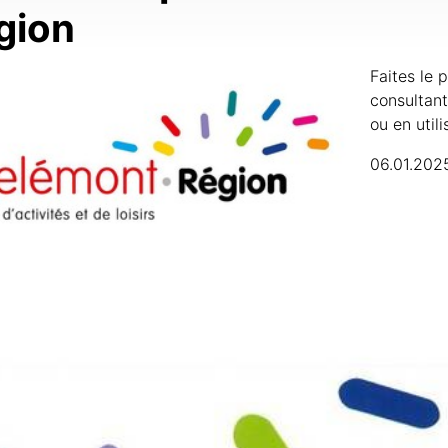
gion
Faites le p
consultant 
ou en util
06.01.202