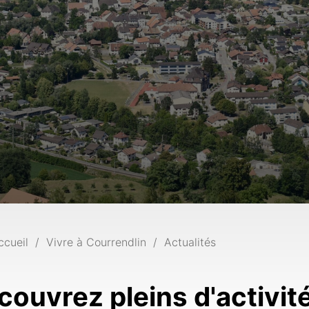
ccueil
Vivre à Courrendlin
Actualités
couvrez pleins d'activit