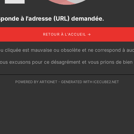
responde à l'adresse (URL) demandée.
RETOUR À L'ACCUEIL →
ou cliquée est mauvaise ou obsolète et ne correspond à auc
 nous excusons pour ce désagrément et vous prions de bien v
POWERED BY ARTIONET
-
GENERATED WITH ICECUBE2.NET