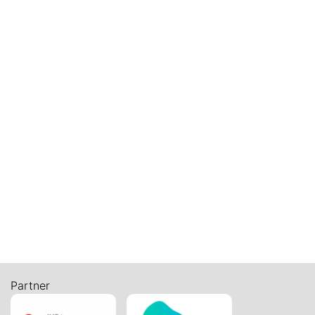
Fondation O2 - Formation Apprentice -
Soutenir la santé mentale des apprenti-es
30
sept.
2026
Sortie des aînés
La sortie des aînés (70 ans et plus) de
Courrendlin et Vellerat se tiendra le
mercredi 30 ...
Sortie des aînés
Voir tous les évènements
Partner