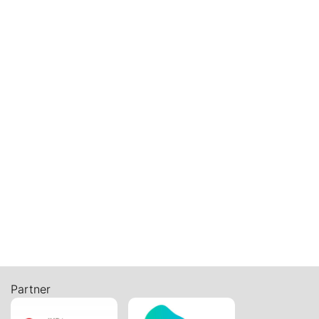
Fondation O2 - Formation Apprentice -
Soutenir la santé mentale des apprenti-es
30
sept.
2026
Sortie des aînés
La sortie des aînés (70 ans et plus) de
Courrendlin et Vellerat se tiendra le
mercredi 30 ...
Sortie des aînés
Voir tous les évènements
Partner