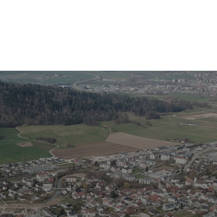
Mot
clés
Courrendlin
Economie
Services communaux
Autorités poli