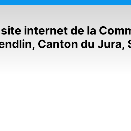
site internet de la Co
endlin, Canton du Jura, 
15
août
2026
sistante et danger
Association Horizon
é: interdiction des