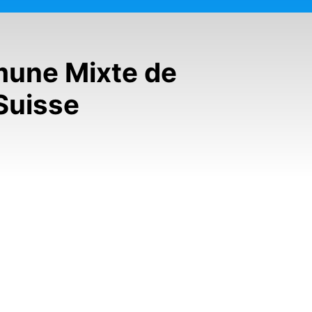
mmune Mixte de
Suisse
 - Jeux interrues