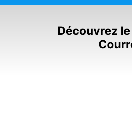
Découvrez le 
Courr
24
juil.
2026
Sécheresse per
d'incendie élev