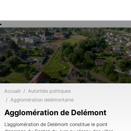
Rech
Mots
clés
Accueil
Autorités politiques
Agglomération delémontaine
Agglomération de Delémont
L’agglomération de Delémont constitue le point