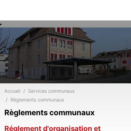
Rech
Mots
clés
Accueil
Services communaux
Règlements communaux
Règlements communaux
Réglement d'organisation et