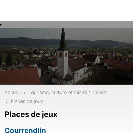
Rech
Mots
clés
Accueil
Tourisme, culture et loisirs
Loisirs
Places de jeux
Places de jeux
Courrendlin