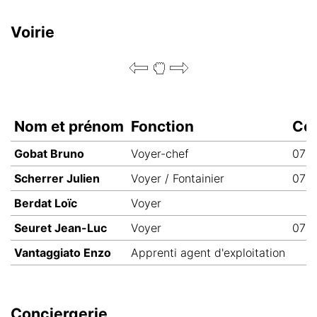
Voirie
Nom et prénom
Fonction
Co
Gobat Bruno
Voyer-chef
079
Scherrer Julien
Voyer / Fontainier
079 
Berdat Loïc
Voyer
Seuret Jean-Luc
Voyer
079
Vantaggiato Enzo
Apprenti agent d'exploitation
Conciergerie