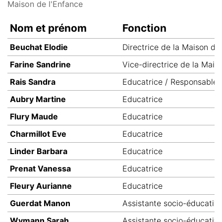
Maison de l'Enfance
Nom et prénom
Fonction
Beuchat Elodie
Directrice de la Maison de
Farine Sandrine
Vice-directrice de la Mais
Rais Sandra
Educatrice / Responsable
Aubry Martine
Educatrice
Flury Maude
Educatrice
Charmillot Eve
Educatrice
Linder Barbara
Educatrice
Prenat Vanessa
Educatrice
Fleury Aurianne
Educatrice
Guerdat Manon
Assistante socio-éducativ
Wymann Sarah
Assistante socio-éducativ