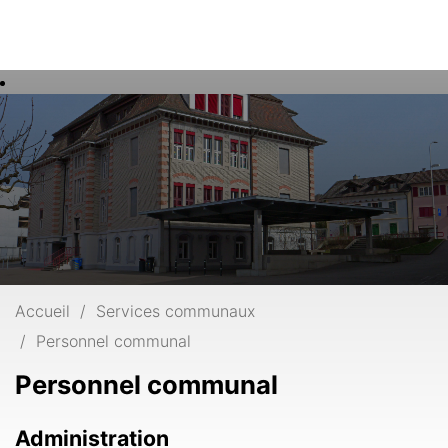
Rech
Mots
clés
Accueil
Services communaux
Personnel communal
Personnel communal
Administration