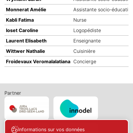
Monnerat Amélie
Assistante socio-éducativ
Kabli Fatima
Nurse
Ioset Caroline
Logopédiste
Laurent Elisabeth
Enseignante
Wittwer Nathalie
Cuisinière
Froidevaux Veromalalatiana
Concierge
Partner
Informations sur vos données