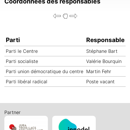
Coordonnées des responsables
Parti
Responsable
Parti le Centre
Stéphane Bart
R
Parti socialiste
Valérie Bourquin
R
Parti union démocratique du centre
Martin Fehr
B
Parti libéral radical
Poste vacant
Partner