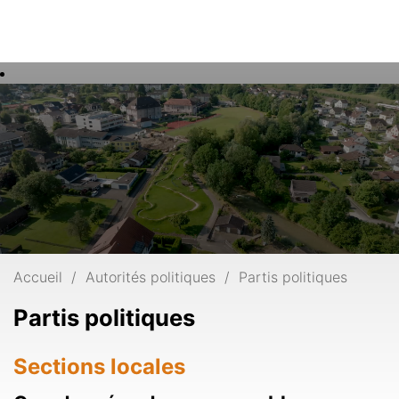
Rech
Mots
clés
Accueil
Autorités politiques
Partis politiques
Partis politiques
Sections locales