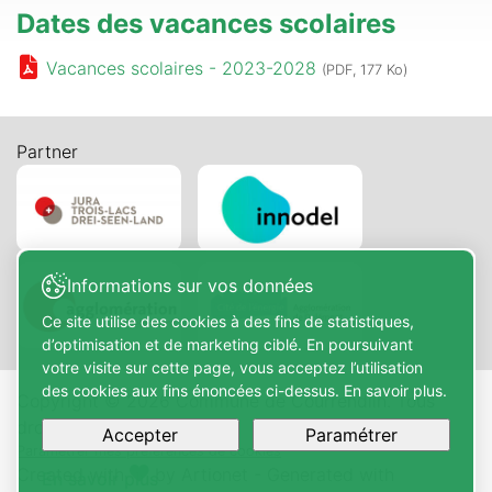
Dates des vacances scolaires
Vacances scolaires - 2023-2028
(PDF, 177 Ko)
Partner
Informations sur vos données
Ce site utilise des cookies à des fins de statistiques,
d’optimisation et de marketing ciblé. En poursuivant
votre visite sur cette page, vous acceptez l’utilisation
des cookies aux fins énoncées ci-dessus. En savoir plus.
Copyright © 2026 Commune de Courrendlin. Tous
droits réservés.
Accepter
Paramétrer
Paramétrer mes préférences de cookies
Created with
by
Artionet
-
Generated with
En savoir plus