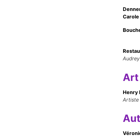
Denner
Carole
Bouche
Restau
Audrey
Art
Henry M
Artiste
Aut
Véroni