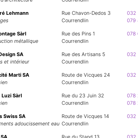
dré Lehmann
Rue Chavon-Dedos 3
032 
ages
Courrendlin
079 
ntage Sàrl
Rue des Pins 1
078 
ction métallique
Courrendlin
 Design SA
Rue des Artisans 5
032 
s et intérieur
Courrendlin
cité Marti SA
Route de Vicques 24
032 
cien
Courrendlin
 Luzi Sàrl
Rue du 23 Juin 32
078 
cien
Courrendlin
078 
s Swiss SA
Route de Vicques 14
032 
ments adoucissement eau
Courrendlin
 SA
Rue du Stand 13
032 