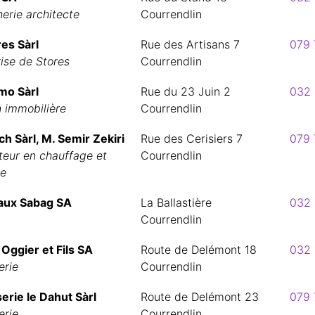
erie architecte
Courrendlin
es Sàrl
Rue des Artisans 7
079 
ise de Stores
Courrendlin
o Sàrl
Rue du 23 Juin 2
032 
 immobilière
Courrendlin
h Sàrl, M. Semir Zekiri
Rue des Cerisiers 7
079 
ateur en chauffage et
Courrendlin
re
aux Sabag SA
La Ballastière
032 
Courrendlin
Oggier et Fils SA
Route de Delémont 18
032 
erie
Courrendlin
erie le Dahut Sàrl
Route de Delémont 23
079 
erie
Courrendlin