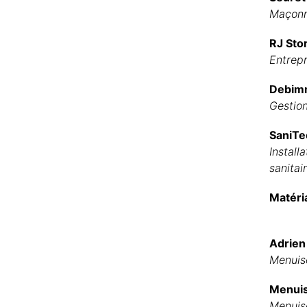
Maçonn
RJ Stor
Entrepr
Debimm
Gestion
SaniTec
Install
sanitai
Matéri
Adrien 
Menuis
Menuis
Menuis