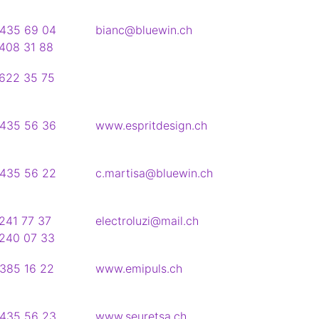
435 69 04
bianc@bluewin.ch
408 31 88
622 35 75
435 56 36
www.espritdesign.ch
435 56 22
c.martisa@bluewin.ch
241 77 37
electroluzi@mail.ch
240 07 33
385 16 22
www.emipuls.ch
435 56 23
www.seuretsa.ch