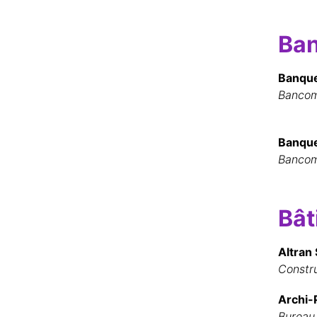
Ba
Banque
Bancoma
Banque
Bancom
Bât
Altran
Constru
Archi-
Bureau 