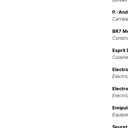
P.-An
Carrel
BR7 Mo
Constru
Esprit
Cuisine
Electri
Eléctri
Electro
Eléctri
Emipul
Equipe
Seuret