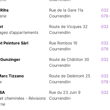
 Rihs
Rue de la Gare 11a
032 
erie
Courrendlin
079 
et
Route de Vicques 32
032 
ages d'appartements
Courrendlin
t Peinture Sàrl
Rue Rombos 16
032 
Courrendlin
079 
 Gunzinger
Route de Châtillon 30
032 
Courrendlin
arc Tizzano
Route de Delémont 25
032 
e
Courrendlin
079 
 SA
Rue du 23 Juin 9
032 
et cheminées - Révisions
Courrendlin
rne