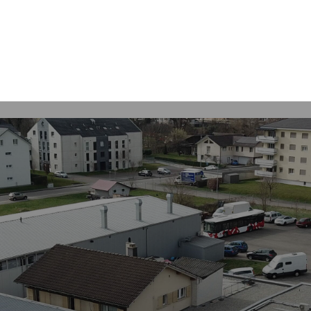
Mot
clés
Courrendlin
Economie
Services communaux
Autorités poli