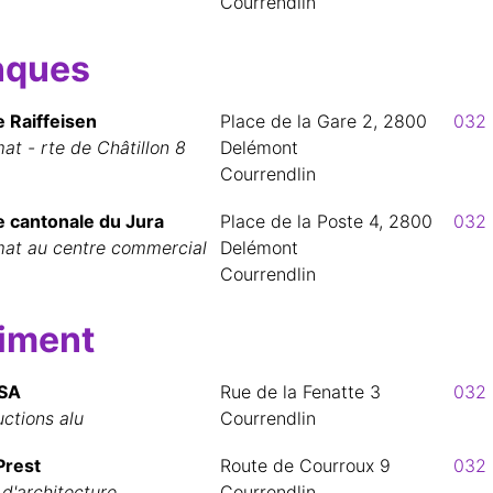
Courrendlin
nques
 Raiffeisen
Place de la Gare 2, 2800
032 
t - rte de Châtillon 8
Delémont
Courrendlin
 cantonale du Jura
Place de la Poste 4, 2800
032 
at au centre commercial
Delémont
Courrendlin
iment
 SA
Rue de la Fenatte 3
032 
ctions alu
Courrendlin
Prest
Route de Courroux 9
032 
d'architecture
Courrendlin