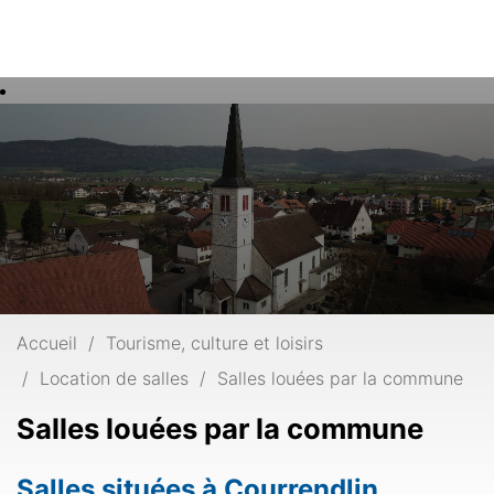
Rech
Mots
clés
Accueil
Tourisme, culture et loisirs
Location de salles
Salles louées par la commune
Salles louées par la commune
Salles situées à Courrendlin