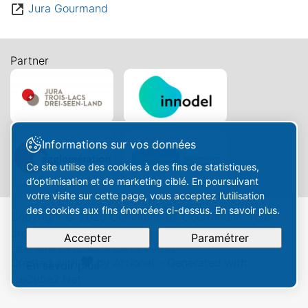
Jura Gourmand
Partner
Informations sur vos données
Ce site utilise des cookies à des fins de statistiques,
d’optimisation et de marketing ciblé. En poursuivant
votre visite sur cette page, vous acceptez l’utilisation
des cookies aux fins énoncées ci-dessus. En savoir plus.
Copyright © 2026 Commune de Courrendlin. Tous
droits réservés.
Accepter
Paramétrer
Paramétrer mes préférences de cookies
Created with
by
Artionet
-
Generated with
En savoir plus
IceCube2.Net