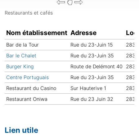
Restaurants et cafés
Nom établissement
Adresse
Lo
Bar de la Tour
Rue du 23-Juin 15
2830 
Bar le Chalet
Rue du 23-Juin 35
2830 
Burger King
Route de Delémont 40
2830 
Centre Portuguais
Rue du 23-Juin 35
2830 
Restaurant du Casino
Sur Hauterive 1
2830 
Restaurant Oniwa
Rue du 23 Juin 32
2830 
Lien utile