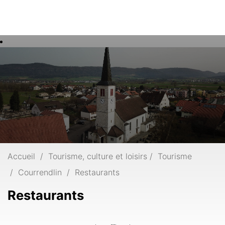
Rech
Mots
clés
Accueil
Tourisme, culture et loisirs
Tourisme
Courrendlin
Restaurants
Restaurants